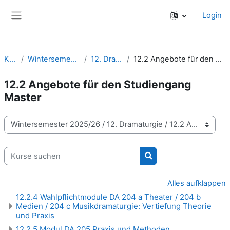
Zum Hauptinhalt
Login
Website-Übersicht
Kurse
Wintersemester 2025/26
12. Dramaturgie
12.2 Angebote für den Studiengang Master
12.2 Angebote für den Studiengang
Master
Kursbereiche
Kurse suchen
Kurse suchen
Alles aufklappen
12.2.4 Wahlpflichtmodule DA 204 a Theater / 204 b
Medien / 204 c Musikdramaturgie: Vertiefung Theorie
und Praxis
12.2.5 Modul DA 205 Praxis und Methoden