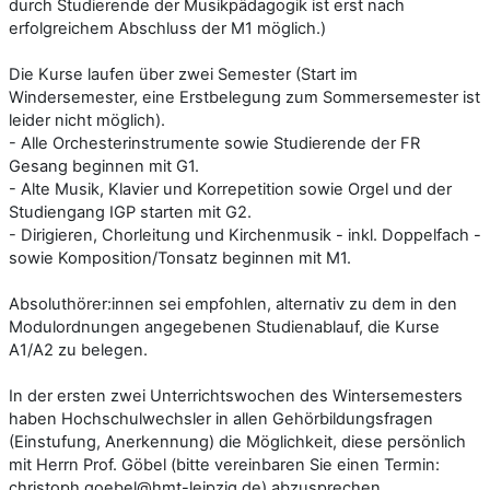
durch Studierende der Musikpädagogik ist erst nach
erfolgreichem Abschluss der M1 möglich.)
Die Kurse laufen über zwei Semester (Start im
Windersemester, eine Erstbelegung zum Sommersemester ist
leider nicht möglich).
- Alle Orchesterinstrumente sowie Studierende der FR
Gesang beginnen mit G1.
- Alte Musik, Klavier und Korrepetition sowie Orgel und der
Studiengang IGP starten mit G2.
- Dirigieren, Chorleitung und Kirchenmusik - inkl. Doppelfach -
sowie Komposition/Tonsatz beginnen mit M1.
Absoluthörer:innen sei empfohlen, alternativ zu dem in den
Modulordnungen angegebenen Studienablauf, die Kurse
A1/A2 zu belegen.
In der ersten zwei Unterrichtswochen des Wintersemesters
haben Hochschulwechsler in allen Gehörbildungsfragen
(Einstufung, Anerkennung) die Möglichkeit, diese persönlich
mit Herrn Prof. Göbel (bitte vereinbaren Sie einen Termin:
christoph.goebel@hmt-leipzig.de) abzusprechen.