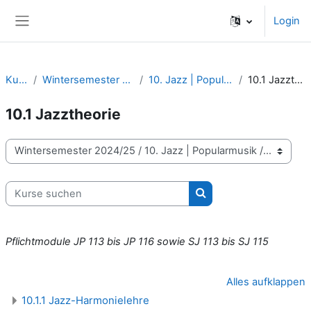
Zum Hauptinhalt
Login
Website-Übersicht
Kurse
Wintersemester 2024/25
10. Jazz | Popularmusik
10.1 Jazztheorie
10.1 Jazztheorie
Kursbereiche
Kurse suchen
Kurse suchen
Pflichtmodule JP 113 bis JP 116 sowie SJ 113 bis SJ 115
Alles aufklappen
10.1.1 Jazz-Harmonielehre