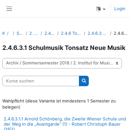
Zum Hauptinhalt
Login
Website-Übersicht
Kurse
Archiv
Sommersemester 2018
2. Institut für Musikpädagogik
2.4 Musikpädagogik / Lehrämter
2.4.6 Tonsatz/Instrumentation/Komposition/Gehörbildung
2.4.6.3 Tonsatz-Wahlpflichtkurse / Interd.Wahlbausteine
2.4.6.3.1 Schulmusik Tonsatz Neue Musik
2.4.6.3.1 Schulmusik Tonsatz Neue Musik
Kursbereiche
Kurse suchen
Kurse suchen
Wahlpflicht (diese Variante ist mindestens 1 Semester zu
belegen)
2.4.6.3.1.1 Arnold Schönberg, die Zweite Wiener Schule und
der Weg in die „Avantgarde“ (1) - Robert Christoph Bauer
(18|1)