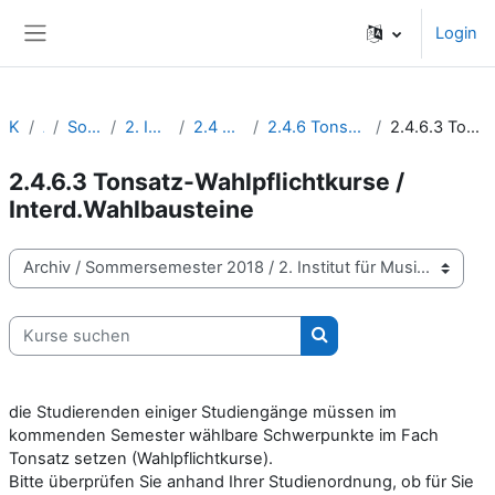
Zum Hauptinhalt
Login
Website-Übersicht
Kurse
Archiv
Sommersemester 2018
2. Institut für Musikpädagogik
2.4 Musikpädagogik / Lehrämter
2.4.6 Tonsatz/Instrumentation/Komposition/Gehörbildung
2.4.6.3 Tonsatz-Wahlpflichtkurse / Interd.Wahlbausteine
2.4.6.3 Tonsatz-Wahlpflichtkurse /
Interd.Wahlbausteine
Kursbereiche
Kurse suchen
Kurse suchen
die Studierenden einiger Studiengänge müssen im
kommenden Semester wählbare Schwerpunkte im Fach
Tonsatz setzen (Wahlpflichtkurse).
Bitte überprüfen Sie anhand Ihrer Studienordnung, ob für Sie