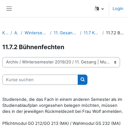
Zum Hauptinhalt
Login
Website-Übersicht
Kurse
Archiv
Wintersemester 2019/20
11. Gesang | Musiktheater
11.7 Körpertraining
11.7.2 Bühnenfechten
11.7.2 Bühnenfechten
Kursbereiche
Kurse suchen
Kurse suchen
Studierende, die das Fach in einem anderen Semester als im
Studienablaufplan vorgesehen belegen möchten, müssen
dies in der jeweiligen Rückmeldezeit bei Frau Wolf anmelden.
Pflichtmodul GO 212/GO 213 (MA) / Wahlmodul GS 232 (MA)