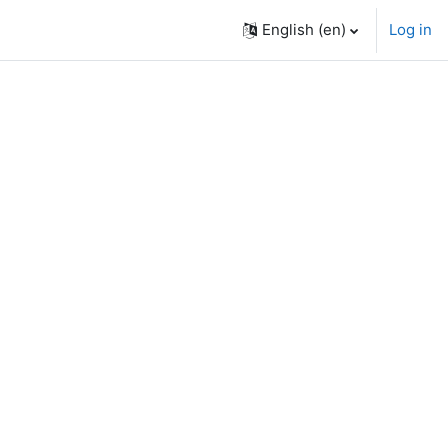
English ‎(en)‎
Log in