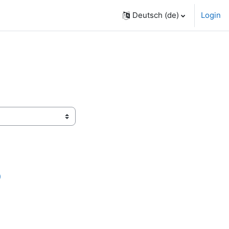
Deutsch ‎(de)‎
Login
)