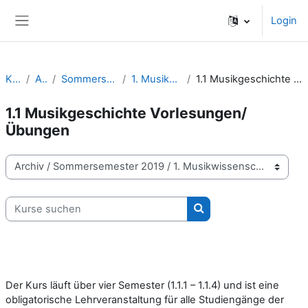
Zum Hauptinhalt
Login
Website-Übersicht
Kurse
Archiv
Sommersemester 2019
1. Musikwissenschaft
1.1 Musikgeschichte Vorlesungen/Übungen
1.1 Musikgeschichte Vorlesungen/
Übungen
Kursbereiche
Kurse suchen
Kurse suchen
Der Kurs läuft über vier Semester (1.1.1 – 1.1.4) und ist eine
obligatorische Lehrveranstaltung für alle Studiengänge der