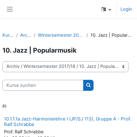
Zum Hauptinhalt
Login
Website-Übersicht
Kurse
Archiv
Wintersemester 2017/18
10. Jazz | Popularmusik
10. Jazz | Popularmusik
Kursbereiche
Kurse suchen
Kurse suchen
PI
10.1.1.1a Jazz-Harmonielehre I (JP/SJ 113), Gruppe A - Prof.
Ralf Schrabbe
Prof. Ralf Schrabbe