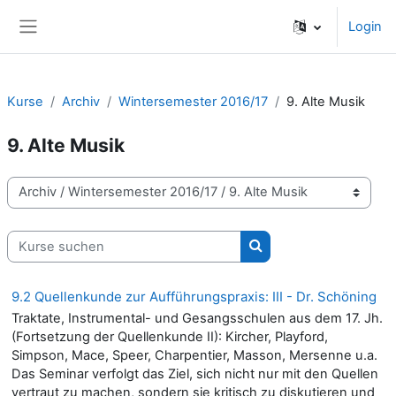
Zum Hauptinhalt
Login
Website-Übersicht
Kurse
Archiv
Wintersemester 2016/17
9. Alte Musik
9. Alte Musik
Kursbereiche
Kurse suchen
Kurse suchen
9.2 Quellenkunde zur Aufführungspraxis: III - Dr. Schöning
Traktate, Instrumental- und Gesangsschulen aus dem 17. Jh.
(Fortsetzung der Quellenkunde II): Kircher, Playford,
Simpson, Mace, Speer, Charpentier, Masson, Mersenne u.a.
Das Seminar verfolgt das Ziel, sich nicht nur mit den Quellen
vertraut zu machen, sondern sie kritisch zu diskutieren und