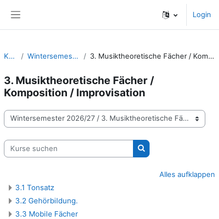
Zum Hauptinhalt
Login
Website-Übersicht
Kurse
Wintersemester 2026/27
3. Musiktheoretische Fächer / Komposition / Improvisation
3. Musiktheoretische Fächer /
Komposition / Improvisation
Kursbereiche
Kurse suchen
Kurse suchen
Alles aufklappen
3.1 Tonsatz
3.2 Gehörbildung.
3.3 Mobile Fächer