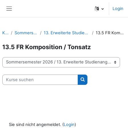
Zum Hauptinhalt
Login
Website-Übersicht
Kurse
Sommersemester 2026
13. Erweiterte Studienangebote | Wahlmodule
13.5 FR Komposition / Tonsatz
13.5 FR Komposition / Tonsatz
Kursbereiche
Kurse suchen
Kurse suchen
Sie sind nicht angemeldet. (
Login
)