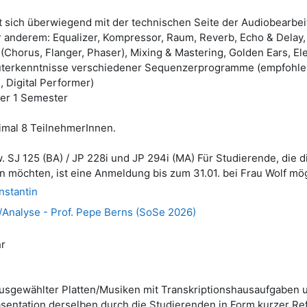
t sich überwiegend mit der technischen Seite der Audiobearbei
 anderem: Equalizer, Kompressor, Raum, Reverb, Echo & Delay, 
 (Chorus, Flanger, Phaser), Mixing & Mastering, Golden Ears, El
terkenntnisse verschiedener Sequenzerprogramme (empfohlen:
, Digital Performer)
ber 1 Semester
mal 8 TeilnehmerInnen.
 SJ 125 (BA) / JP 228i und JP 294i (MA) Für Studierende, die d
 möchten, ist eine Anmeldung bis zum 31.01. bei Frau Wolf mö
nstantin
n/Analyse - Prof. Pepe Berns (SoSe 2026)
hr
gewählter Platten/Musiken mit Transkriptionshausaufgaben u
sentation derselben durch die Studierenden in Form kurzer Ref