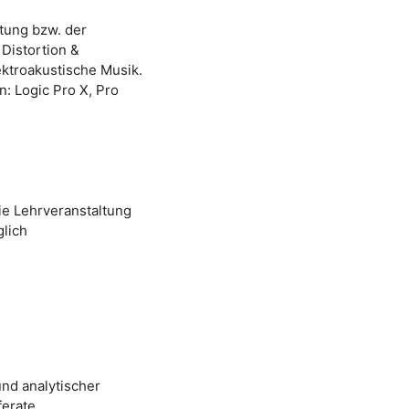
tung bzw. der
Distortion &
ektroakustische Musik.
 Logic Pro X, Pro
ie Lehrveranstaltung
glich
nd analytischer
erate.