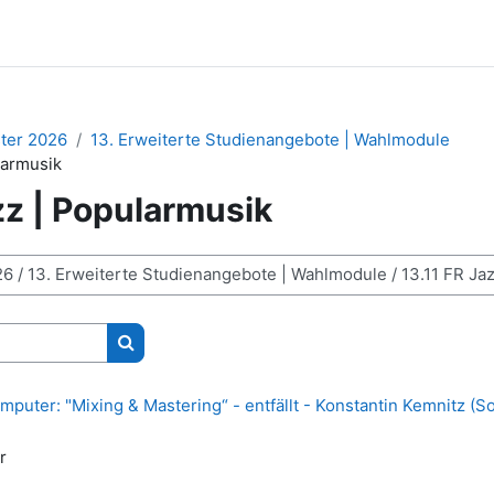
er 2026
13. Erweiterte Studienangebote | Wahlmodule
larmusik
zz | Popularmusik
Kurse suchen
mputer: "Mixing & Mastering“ - entfällt - Konstantin Kemnitz (
r