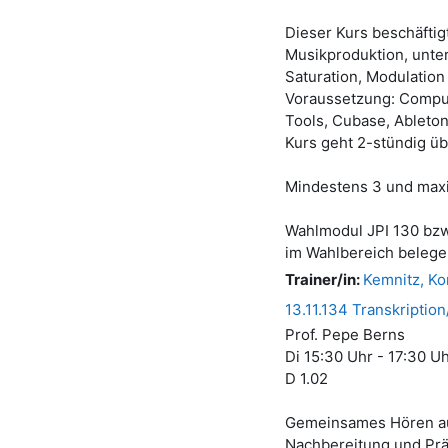
Dieser Kurs beschäftig
Musikproduktion, unter
Saturation, Modulation
Voraussetzung: Compu
Tools, Cubase, Ableton
Kurs geht 2-stündig ü
Mindestens 3 und maxi
Wahlmodul JPI 130 bzw.
im Wahlbereich belegen
Trainer/in:
Kemnitz, Ko
13.11.134 Transkriptio
Prof. Pepe Berns
Di 15:30 Uhr - 17:30 U
D 1.02
Gemeinsames Hören aus
Nachbereitung und Prä