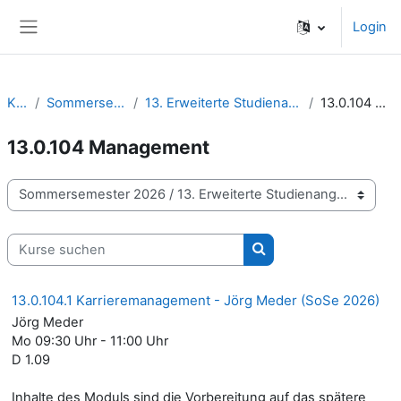
Zum Hauptinhalt
Login
Website-Übersicht
Kurse
Sommersemester 2026
13. Erweiterte Studienangebote | Wahlmodule
13.0.104 Management
13.0.104 Management
Kursbereiche
Kurse suchen
Kurse suchen
13.0.104.1 Karrieremanagement - Jörg Meder (SoSe 2026)
Jörg Meder
Mo 09:30 Uhr - 11:00 Uhr
D 1.09
Inhalte des Moduls sind die Vorbereitung auf das spätere