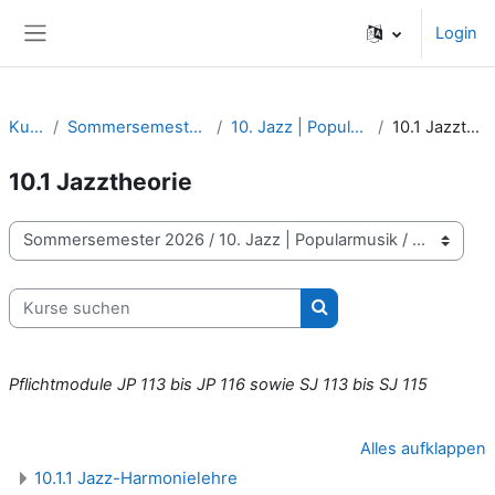
Zum Hauptinhalt
Login
Website-Übersicht
Kurse
Sommersemester 2026
10. Jazz | Popularmusik
10.1 Jazztheorie
10.1 Jazztheorie
Kursbereiche
Kurse suchen
Kurse suchen
Pflichtmodule JP 113 bis JP 116 sowie SJ 113 bis SJ 115
Alles aufklappen
10.1.1 Jazz-Harmonielehre