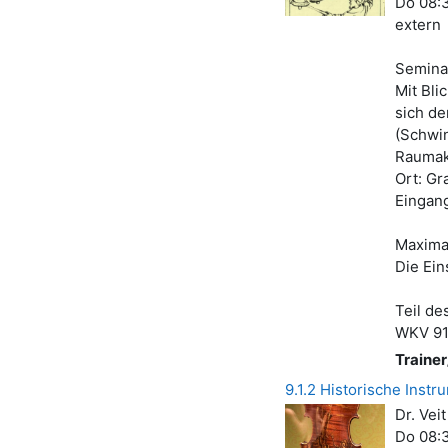
Do 08:3
extern
Seminar
Mit Bli
sich de
(Schwi
Raumak
Ort: Gr
Eingang
Maxima
Die Ein
Teil de
WKV 9
Trainer
9.1.2 Historische Inst
Dr. Veit
Do 08:3