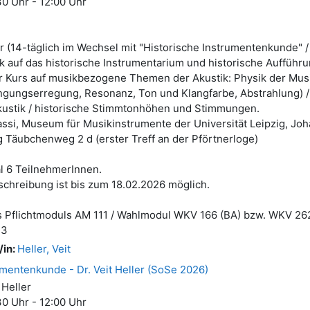
0 Uhr - 12:00 Uhr
 (14-täglich im Wechsel mit "Historische Instrumentenkunde" 
ck auf das historische Instrumentarium und historische Aufführ
r Kurs auf musikbezogene Themen der Akustik: Physik der Mus
ngungserregung, Resonanz, Ton und Klangfarbe, Abstrahlung)
ustik / historische Stimmtonhöhen und Stimmungen.
assi, Museum für Musikinstrumente der Universität Leipzig, Joha
 Täubchenweg 2 d (erster Treff an der Pförtnerloge)
l 6 TeilnehmerInnen.
schreibung ist bis zum 18.02.2026 möglich.
s Pflichtmoduls AM 111 / Wahlmodul WKV 166 (BA) bzw. WKV 26
13
/in:
Heller, Veit
rumentenkunde - Dr. Veit Heller (SoSe 2026)
 Heller
0 Uhr - 12:00 Uhr