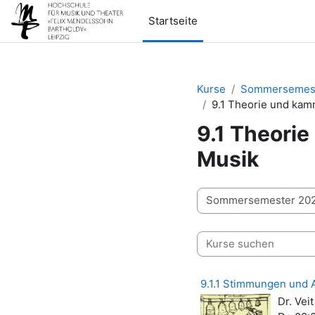
Zum Hauptinhalt
Startseite
Kurse
Sommersemest
9.1 Theorie und kam
9.1 Theorie
Musik
Kursbereiche
Kurse suchen
9.1.1 Stimmungen und A
Dr. Veit