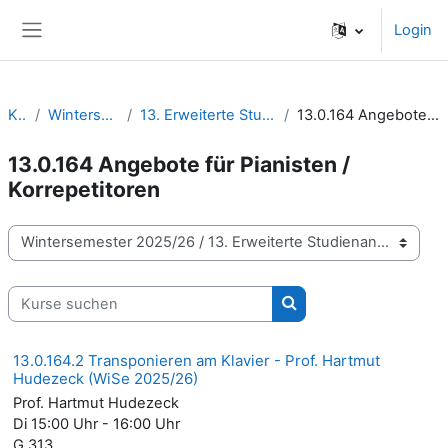
Zum Hauptinhalt
Login
Website-Übersicht
Kurse
Wintersemester 2025/26
13. Erweiterte Studienangebote | Wahlmodule
13.0.164 Angebote für Pianisten / Korrepetitoren
13.0.164 Angebote für Pianisten /
Korrepetitoren
Kursbereiche
Kurse suchen
Kurse suchen
13.0.164.2 Transponieren am Klavier - Prof. Hartmut
Hudezeck (WiSe 2025/26)
Prof. Hartmut Hudezeck
Di 15:00 Uhr - 16:00 Uhr
G 313