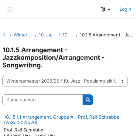
Zum Hauptinhalt
Login
Website-Übersicht
Kurse
Wintersemester 2025/26
10. Jazz | Popularmusik
10.1 Jazztheorie
10.1.5 Arrangement - Jazzkomposition/Arrangement - Songwriting.
10.1.5 Arrangement -
Jazzkomposition/Arrangement -
Songwriting.
Kursbereiche
Kurse suchen
Kurse suchen
10.1.5.1.1 Arrangement, Gruppe A - Prof. Ralf Schrabbe
(WiSe 2025/26)
Prof. Ralf Schrabbe