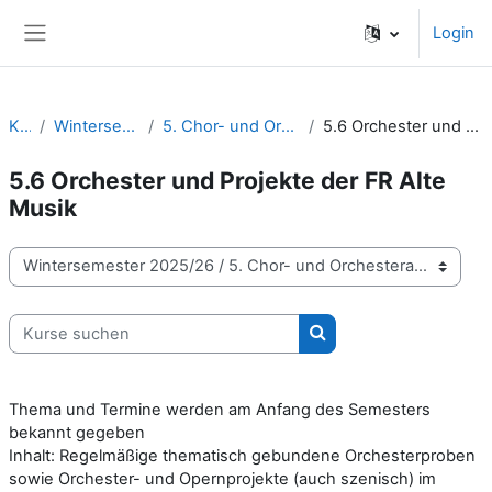
Zum Hauptinhalt
Login
Website-Übersicht
Kurse
Wintersemester 2025/26
5. Chor- und Orchesterarbeit | Projekte
5.6 Orchester und Projekte der FR Alte Musik
5.6 Orchester und Projekte der FR Alte
Musik
Kursbereiche
Kurse suchen
Kurse suchen
Thema und Termine werden am Anfang des Semesters
bekannt gegeben
Inhalt: Regelmäßige thematisch gebundene Orchesterproben
sowie Orchester- und Opernprojekte (auch szenisch) im