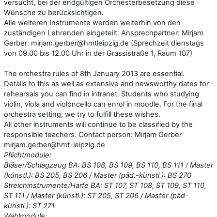
versucht, bei der endgültigen Orchesterbesetzung diese
Wünsche zu berücksichtigen.
Alle weiteren Instrumente werden weiterhin von den
zuständigen Lehrenden eingeteilt. Ansprechpartner: Mirjam
Gerber: mirjam.gerber@hmtleipzig.de (Sprechzeit dienstags
von 09.00 bis 12.00 Uhr in der Grassistraße 1, Raum 107)
The orchestra rules of 8th January 2013 are essential.
Details to this as well as extensive and newsworthy dates for
rehearsals you can find in intranet. Students who studying
violin, viola and violoncello can enrol in moodle. For the final
orchestra setting, we try to fulfill these wishes.
All other instruments will continue to be classified by the
responsible teachers. Contact person: Mirjam Gerber
mirjam.gerber@hmt-leipzig.de
Pflichtmodule:
Bläser/Schlagzeug BA: BS 108, BS 109, BS 110, BS 111 / Master
(künstl.): BS 205, BS 206 / Master (päd.-künstl.): BS 270
Streichinstrumente/Harfe BA: ST 107, ST 108, ST 109, ST 110,
ST 111 / Master (künstl.): ST 205, ST 206 / Master (päd-
künstl.): ST 271
Wahlmodule: