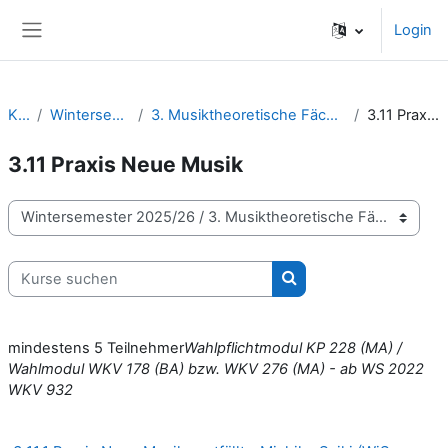
Zum Hauptinhalt
Login
Website-Übersicht
Kurse
Wintersemester 2025/26
3. Musiktheoretische Fächer / Komposition / Improvisation
3.11 Praxis Neue Musik
3.11 Praxis Neue Musik
Kursbereiche
Kurse suchen
Kurse suchen
mindestens 5 Teilnehmer
Wahlpflichtmodul KP 228 (MA) /
Wahlmodul WKV 178 (BA) bzw. WKV 276 (MA) - ab WS 2022
WKV 932