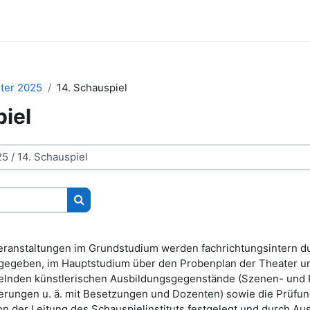
er 2025
14. Schauspiel
iel
Kurse suchen
rveranstaltungen im Grundstudium werden fachrichtungsintern 
gegeben, im Hauptstudium über den Probenplan der Theater un
elnden künstlerischen Ausbildungsgegenstände (Szenen- und 
ierungen u. ä. mit Besetzungen und Dozenten) sowie die Prüfu
 der Leitung des Schauspielinstituts festgelegt und durch Aus