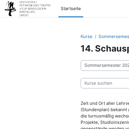
Zum Hauptinhalt
Startseite
Kurse
Sommersemest
14. Schausp
Kursbereiche
Kurse suchen
Zeit und Ort aller Leh
(Stundenplan) bekannt 
die turnusmäßig wechs
Projekte, Studioinszen
gegenstände werden von