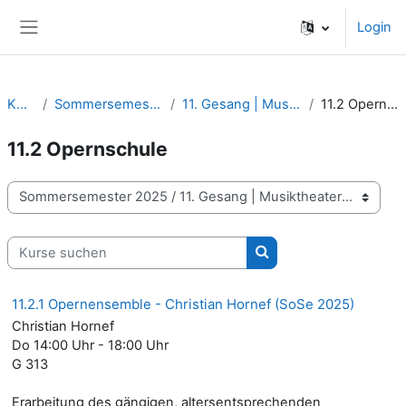
Zum Hauptinhalt
Login
Website-Übersicht
Kurse
Sommersemester 2025
11. Gesang | Musiktheater
11.2 Opernschule
11.2 Opernschule
Kursbereiche
Kurse suchen
Kurse suchen
11.2.1 Opernensemble - Christian Hornef (SoSe 2025)
Christian Hornef
Do 14:00 Uhr - 18:00 Uhr
G 313
Erarbeitung des gängigen, altersentsprechenden