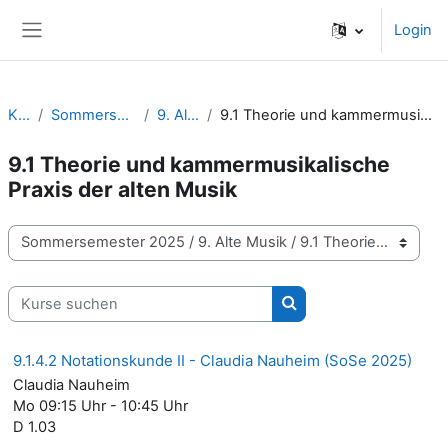
Zum Hauptinhalt
Login
Website-Übersicht
Kurse
Sommersemester 2025
9. Alte Musik
9.1 Theorie und kammermusikalische Praxis der alten Musik
9.1 Theorie und kammermusikalische
Praxis der alten Musik
Kursbereiche
Kurse suchen
Kurse suchen
9.1.4.2 Notationskunde II - Claudia Nauheim (SoSe 2025)
Claudia Nauheim
Mo 09:15 Uhr - 10:45 Uhr
D 1.03