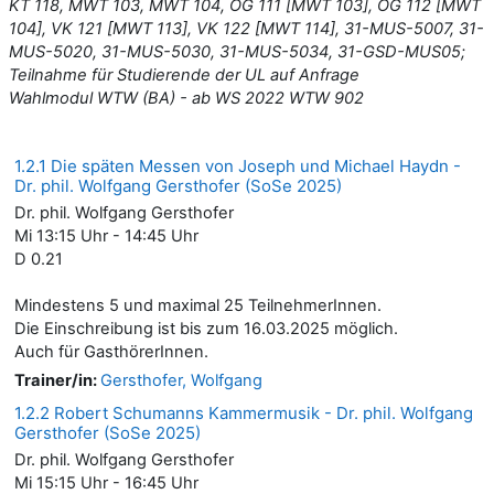
KT 118, MWT 103, MWT 104, OG 111 [MWT 103], OG 112 [MWT
104], VK 121 [MWT 113], VK 122 [MWT 114], 31-MUS-5007, 31-
MUS-5020, 31-MUS-5030, 31-MUS-5034, 31-GSD-MUS05;
Teilnahme für Studierende der UL auf Anfrage
Wahlmodul WTW (BA) - ab WS 2022 WTW 902
1.2.1 Die späten Messen von Joseph und Michael Haydn -
Dr. phil. Wolfgang Gersthofer (SoSe 2025)
Dr. phil. Wolfgang Gersthofer
Mi 13:15 Uhr - 14:45 Uhr
D 0.21
Mindestens 5 und maximal 25 TeilnehmerInnen.
Die Einschreibung ist bis zum 16.03.2025 möglich.
Auch für GasthörerInnen.
Trainer/in:
Gersthofer, Wolfgang
1.2.2 Robert Schumanns Kammermusik - Dr. phil. Wolfgang
Gersthofer (SoSe 2025)
Dr. phil. Wolfgang Gersthofer
Mi 15:15 Uhr - 16:45 Uhr