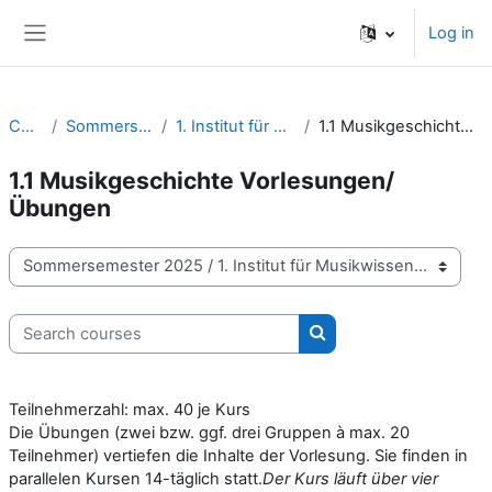
Skip to main content
Log in
Side panel
Courses
Sommersemester 2025
1. Institut für Musikwissenschaft
1.1 Musikgeschichte Vorlesungen/Übungen
1.1 Musikgeschichte Vorlesungen/
Übungen
Course categories
Search courses
Search courses
Teilnehmerzahl: max. 40 je Kurs
Die Übungen (zwei bzw. ggf. drei Gruppen à max. 20
Teilnehmer) vertiefen die Inhalte der Vorlesung. Sie finden in
parallelen Kursen 14-täglich statt.
Der Kurs läuft über vier