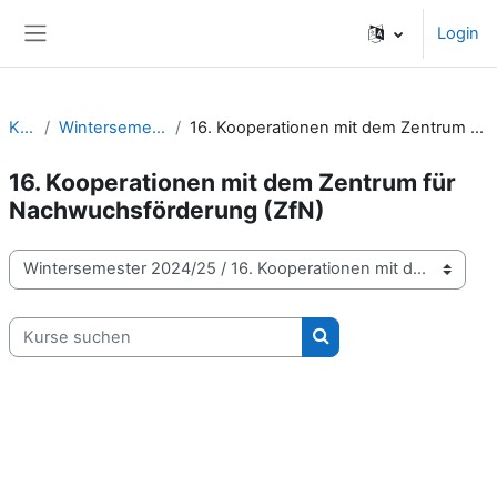
Zum Hauptinhalt
Login
Website-Übersicht
Kurse
Wintersemester 2024/25
16. Kooperationen mit dem Zentrum für Nachwuchsförderung (ZfN)
16. Kooperationen mit dem Zentrum für
Nachwuchsförderung (ZfN)
Kursbereiche
Kurse suchen
Kurse suchen