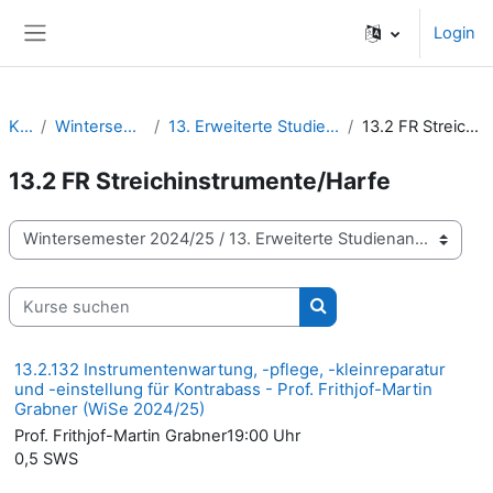
Zum Hauptinhalt
Login
Website-Übersicht
Kurse
Wintersemester 2024/25
13. Erweiterte Studienangebote | Wahlmodule
13.2 FR Streichinstrumente/Harfe
13.2 FR Streichinstrumente/Harfe
Kursbereiche
Kurse suchen
Kurse suchen
13.2.132 Instrumentenwartung, -pflege, -kleinreparatur
und -einstellung für Kontrabass - Prof. Frithjof-Martin
Grabner (WiSe 2024/25)
Prof. Frithjof-Martin Grabner19:00 Uhr
0,5 SWS