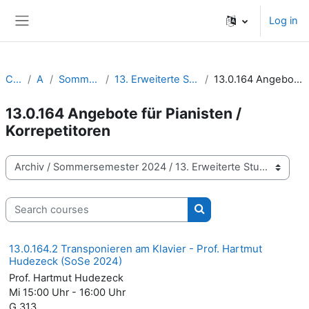
Skip to main content
Log in
Side panel
Courses
Archiv
Sommersemester 2024
13. Erweiterte Studienangebote | Wahlmodule
13.0.164 Angebote für Pianisten / Korrepetitoren
13.0.164 Angebote für Pianisten /
Korrepetitoren
Course categories
Search courses
Search courses
13.0.164.2 Transponieren am Klavier - Prof. Hartmut
Hudezeck (SoSe 2024)
Prof. Hartmut Hudezeck
Mi 15:00 Uhr - 16:00 Uhr
G 313