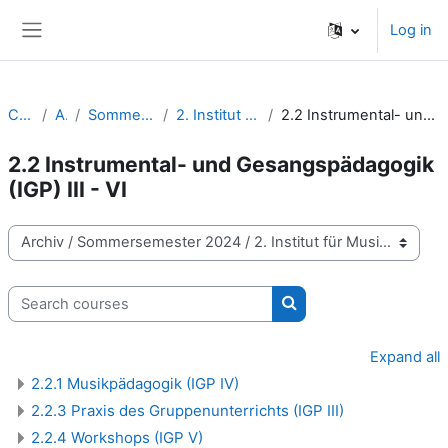
Skip to main content
Log in
Side panel
Courses
Archiv
Sommersemester 2024
2. Institut für Musikpädagogik
2.2 Instrumental- und Gesangspädagogik (IGP) III - VI
2.2 Instrumental- und Gesangspädagogik
(IGP) III - VI
Course categories
Search courses
Search courses
Expand all
2.2.1 Musikpädagogik (IGP IV)
2.2.3 Praxis des Gruppenunterrichts (IGP III)
2.2.4 Workshops (IGP V)