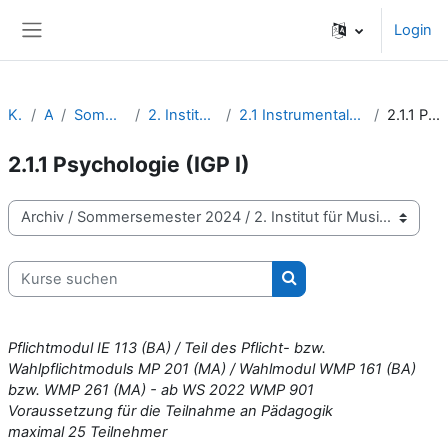
Zum Hauptinhalt
Login
Website-Übersicht
Kurse
Archiv
Sommersemester 2024
2. Institut für Musikpädagogik
2.1 Instrumental- und Gesangspädagogik (IGP) I + II
2.1.1 Psychologie (IGP I)
2.1.1 Psychologie (IGP I)
Kursbereiche
Kurse suchen
Kurse suchen
Pflichtmodul IE 113 (BA) / Teil des Pflicht- bzw.
Wahlpflichtmoduls MP 201 (MA) / Wahlmodul WMP 161 (BA)
bzw. WMP 261 (MA) - ab WS 2022 WMP 901
Voraussetzung für die Teilnahme an Pädagogik
maximal 25 Teilnehmer