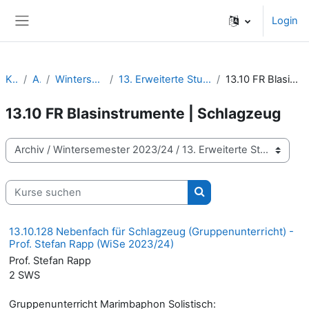
Zum Hauptinhalt
Login
Website-Übersicht
Kurse
Archiv
Wintersemester 2023/24
13. Erweiterte Studienangebote | Wahlmodule
13.10 FR Blasinstrumente | Schlagzeug
13.10 FR Blasinstrumente | Schlagzeug
Kursbereiche
Kurse suchen
Kurse suchen
13.10.128 Nebenfach für Schlagzeug (Gruppenunterricht) -
Prof. Stefan Rapp (WiSe 2023/24)
Prof. Stefan Rapp
2 SWS
Gruppenunterricht Marimbaphon Solistisch: