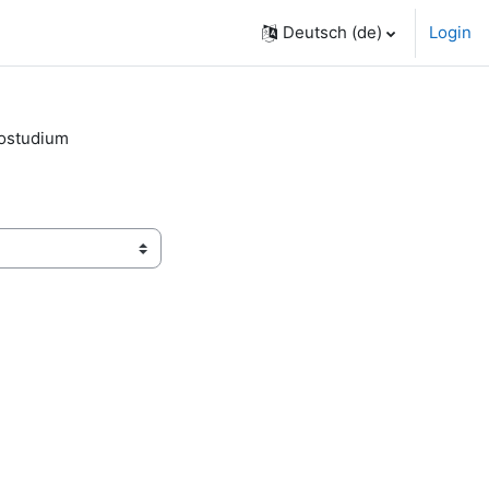
Deutsch ‎(de)‎
Login
tostudium