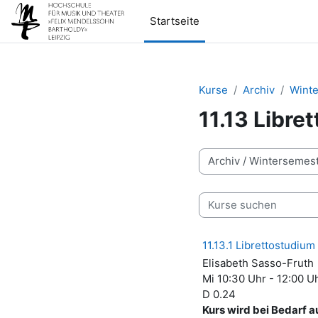
Zum Hauptinhalt
Startseite
Kurse
Archiv
Wint
11.13 Libre
Kursbereiche
Kurse suchen
11.13.1 Librettostudiu
Elisabeth Sasso-Fruth
Mi 10:30 Uhr - 12:00 U
D 0.24
Kurs wird bei Bedarf 