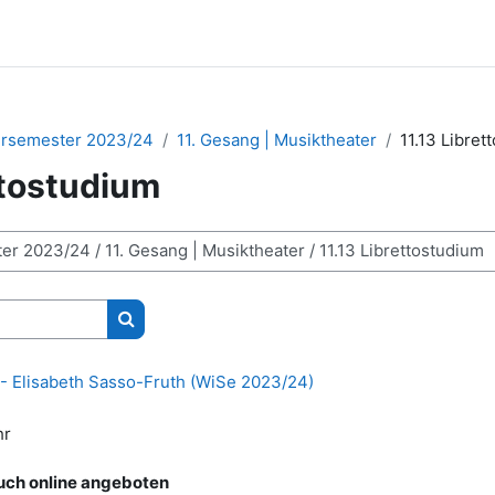
ersemester 2023/24
11. Gesang | Musiktheater
11.13 Libret
ttostudium
Kurse suchen
m - Elisabeth Sasso-Fruth (WiSe 2023/24)
hr
auch online angeboten