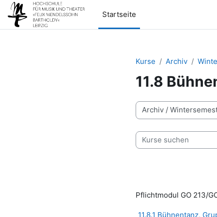
Zum Hauptinhalt
Startseite
Kurse
Archiv
Wint
11.8 Bühne
Kursbereiche
Kurse suchen
Pflichtmodul GO 213/G
11.8.1 Bühnentanz, Gru