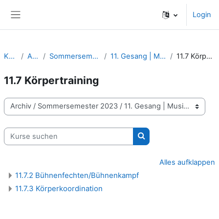
Zum Hauptinhalt
Login
Website-Übersicht
Kurse
Archiv
Sommersemester 2023
11. Gesang | Musiktheater
11.7 Körpertraining
11.7 Körpertraining
Kursbereiche
Kurse suchen
Kurse suchen
Alles aufklappen
11.7.2 Bühnenfechten/Bühnenkampf
11.7.3 Körperkoordination