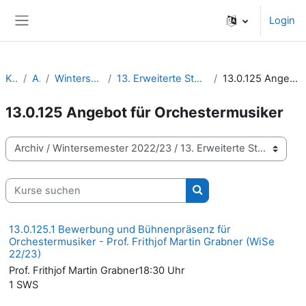
Zum Hauptinhalt
Login
Website-Übersicht
Kurse
Archiv
Wintersemester 2022/23
13. Erweiterte Studienangebote | Wahlmodule
13.0.125 Angebot für Orchestermusiker
13.0.125 Angebot für Orchestermusiker
Kursbereiche
Kurse suchen
Kurse suchen
13.0.125.1 Bewerbung und Bühnenpräsenz für
Orchestermusiker - Prof. Frithjof Martin Grabner (WiSe
22/23)
Prof. Frithjof Martin Grabner18:30 Uhr
1 SWS