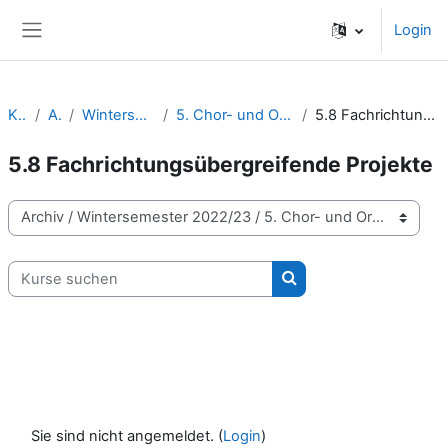
Zum Hauptinhalt
Login
Website-Übersicht
Kurse
Archiv
Wintersemester 2022/23
5. Chor- und Orchesterarbeit | Projekte
5.8 Fachrichtungsübergreifende Projekte
5.8 Fachrichtungsübergreifende Projekte
Kursbereiche
Kurse suchen
Kurse suchen
Sie sind nicht angemeldet. (
Login
)