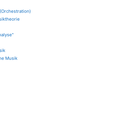
(Orchestration)
iktheorie
nalyse"
sik
che Musik