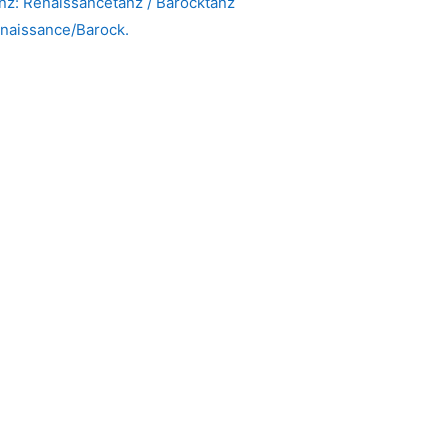
anz: Renaissancetanz / Barocktanz
enaissance/Barock.