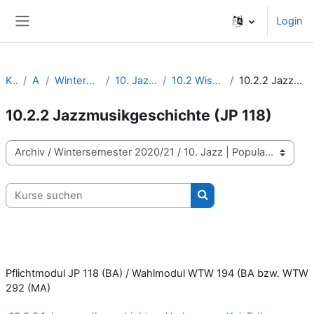
Zum Hauptinhalt
Login
Website-Übersicht
Kurse
Archiv
Wintersemester 2020/21
10. Jazz | Popularmusik
10.2 Wissenschaft Jazz/Pop
10.2.2 Jazzmusikgeschichte (JP 118)
10.2.2 Jazzmusikgeschichte (JP 118)
Kursbereiche
Kurse suchen
Kurse suchen
Pflichtmodul JP 118 (BA) / Wahlmodul WTW 194 (BA bzw. WTW
292 (MA)