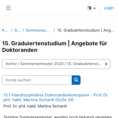
Zum Hauptinhalt
Login
Website-Übersicht
Kurse
Archiv
Sommersemester 2020
15. Graduiertenstudium | Angebote für Doktoranden
15. Graduiertenstudium | Angebote für
Doktoranden
Kursbereiche
Kurse suchen
Kurse suchen
15.1 Interdisziplinäres Doktorandenkolloquium - Prof. Dr.
phil. habil. Martina Sichardt (SoSe 20)
Prof. Dr. phil. habil. Martina Sichardt
Termine Sommersemester: werden noch bekannt gegeben