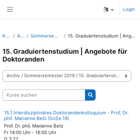
Zum Hauptinhalt
Login
Website-Übersicht
Kurse
Archiv
Sommersemester 2019
15. Graduiertenstudium | Angebote für Doktoranden
15. Graduiertenstudium | Angebote für
Doktoranden
Kursbereiche
Kurse suchen
Kurse suchen
15.1 Interdisziplinäres Doktorandenkolloquium - Prof. Dr.
phil. Marianne Betz (SoSe 19)
Prof. Dr. phil. Marianne Betz
Fr 14:00 Uhr - 16:00 Uhr
D 3.22